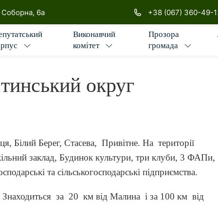
ської міської ради
. Соборна, 6а
+38 (067) 360-49-1
епутатський
Виконавчий
Прозора
орпус
комітет
громада
тинський округ
я, Білий Берег, Стасева, Привітне. На території
кільний заклад, Будинок культури, три клуби, 3 ФАПи,
осподарські та сільськогосподарські підприємства.
. Знаходиться за 20 км від Малина і за 100 км від