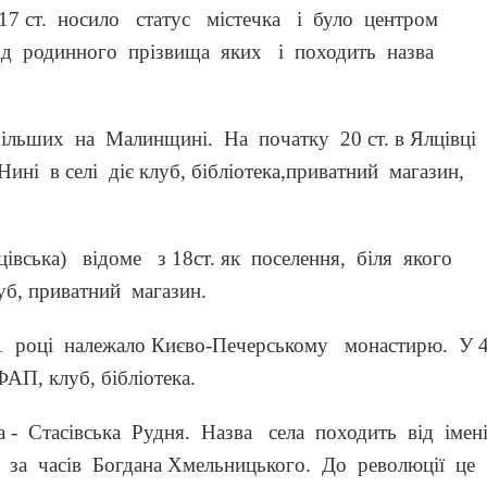
17 ст. носило статус містечка і було центром
від родинного прізвища яких і походить назва
більших на Малинщині. На початку 20 ст. в Ялцівці
ині в селі діє клуб, бібліотека,приватний магазин,
цівська) відоме з 18ст. як поселення, біля якого
уб, приватний магазин.
31 році належало Києво-Печерському монастирю. У 4
ФАП, клуб, бібліотека.
а - Стасівська Рудня. Назва села походить від імен
і за часів Богдана Хмельницького. До революції це