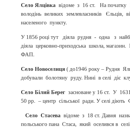
Село Ялцівка
відоме з 16 ст. На початку 
володінь великих землевласників Єльців, 
населеного пункту.
У 1856 році тут діяла рудня - одна з най
діяла церковно-приходська школа, магазин. Н
ФАП.
Село Новоселиця
( до1946 року – Рудня Ял
добували болотяну руду. Нині в селі діє кл
Село Білий Берег
засноване у 16 ст. У 16
50 рр. – центр сільської ради. У селі діють 
Село Стасева
відоме з 18 ст. Давня назв
польського пана Стаса, який оселився в сел