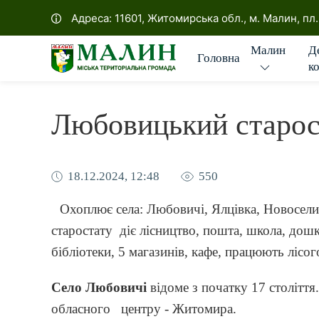
Офіційна сторінка Малин
Адреса: 11601, Житомирська обл., м. Малин, пл
Д
Малин
Головна
к
Любовицький старос
18.12.2024, 12:48
550
Охоплює села: Любовичі, Ялцівка, Новоселиц
старостату діє лісництво, пошта, школа, дош
бібліотеки, 5 магазинів, кафе, працюють лісог
Село Любовичі
відоме з початку 17 століття
обласного центру - Житомира.