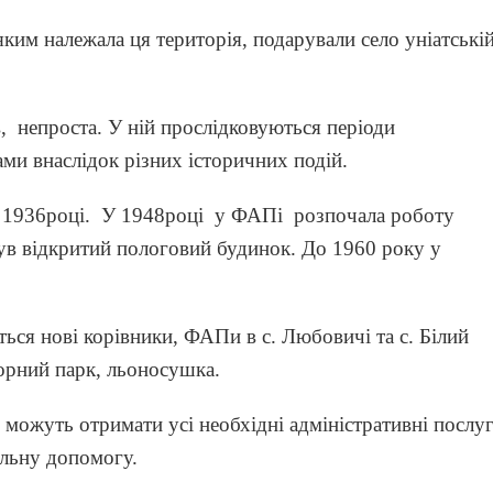
яким належала ця територія, подарували село уніатські
в, непроста. У ній прослідковуються періоди
ми внаслідок різних історичних подій.
1936році. У 1948році у ФАПі розпочала роботу
був відкритий пологовий будинок. До 1960 року у
ся нові корівники, ФАПи в с. Любовичі та с. Білий
торний парк, льоносушка.
 можуть отримати усі необхідні адміністративні послуг
льну допомогу.