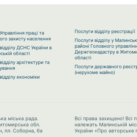
Послуги відділу реєстрації
Управління праці та
ого захисту населення
Послуги відділу у Малинсь
районі Головного управлін
відділу ДСНС України в
Держгеокадастру в Житоми
ькій області
області
відділу архітектури та
Послуги державного реєст
ування
(нерухоме майно)
відділу економіки
ка міська рада.
Всі права захищено! Всі п
Житомирська обл.
належать Малинській міс
, пл. Соборна, 6а
України
«Про авторське п