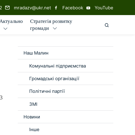
2
mradazv@ukr.net
Facebook
YouTube
Стратегія розвитку
Актуально
ПОШУК ПО
громади
Наш Малин
Комунальні підприємства
Громадські організації
Політичні партії
 3
ЗМІ
Новини
Інше