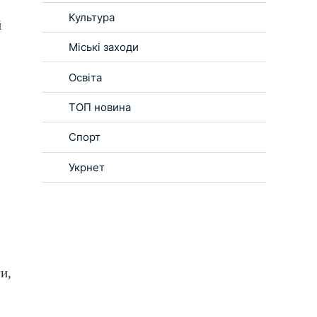
Культура
й
Міські заходи
Освіта
ТОП новина
Спорт
Укрнет
и,