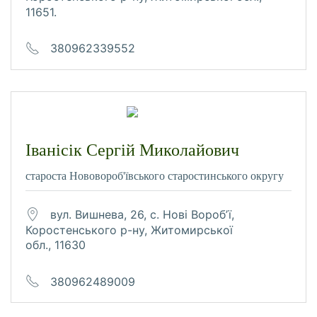
11651.
380962339552
Іванісік Сергій Миколайович
староста Нововороб'ївського старостинського округу
вул. Вишнева, 26, с. Нові Воробʼї,
Коростенського р-ну, Житомирської
обл., 11630
380962489009