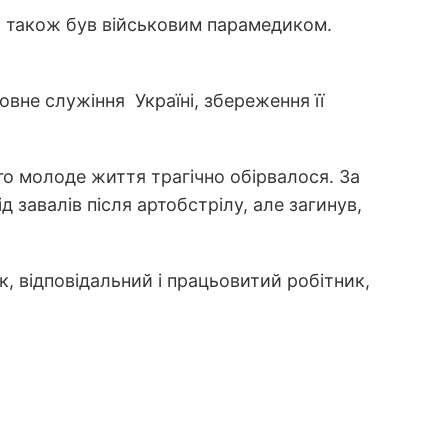
 а також був військовим парамедиком.
не служіння Україні, збереження її
го молоде життя трагічно обірвалося. За
 завалів після артобстрілу, але загинув,
к, відповідальний і працьовитий робітник,