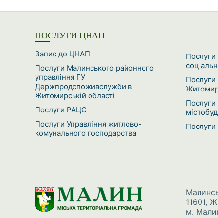
ПОСЛУГИ ЦНАП
Запис до ЦНАП
Послуги 
соціальн
Послуги Малинського районного
управління ГУ
Послуги 
Держпродспоживслужби в
Житомирс
Житомирській області
Послуги 
Послуги РАЦС
містобуд
Послуги Управління житлово-
Послуги 
комунального господарства
Малинсь
11601, 
м. Малин