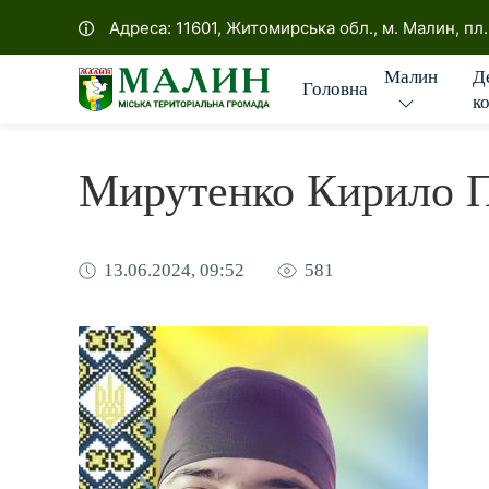
Офіційна сторінка Малин
Адреса: 11601, Житомирська обл., м. Малин, пл
Д
Малин
Головна
к
Мирутенко Кирило 
13.06.2024, 09:52
581