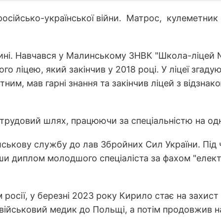
осійсько-української війни. Матрос, кулеметник 
ні. Навчався у Малинському ЗНВК "Школа-ліцей № 1
го ліцею, який закінчив у 2018 році. У ліцеї зга
тним, мав гарні знання та закінчив ліцей з відзна
 трудовий шлях, працюючи за спеціальністю на одн
йськову службу до лав Збройних Сил України. Під
 диплом молодшого спеціаліста за фахом "електри
росії, у березні 2023 року Кирило стає на захист 
 військовий медик до Польщі, а потім продовжив на