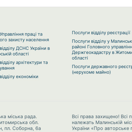
Послуги відділу реєстрації
Управління праці та
ого захисту населення
Послуги відділу у Малинсь
районі Головного управлін
відділу ДСНС України в
Держгеокадастру в Житоми
ькій області
області
відділу архітектури та
Послуги державного реєст
ування
(нерухоме майно)
відділу економіки
ка міська рада.
Всі права захищено! Всі п
Житомирська обл.
належать Малинській міс
, пл. Соборна, 6а
України
«Про авторське п