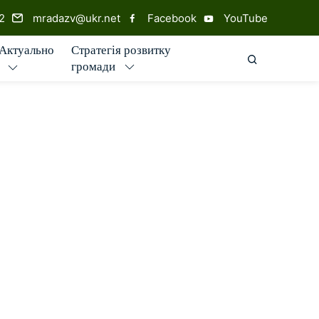
2
mradazv@ukr.net
Facebook
YouTube
Стратегія розвитку
Актуально
ПОШУК ПО
громади