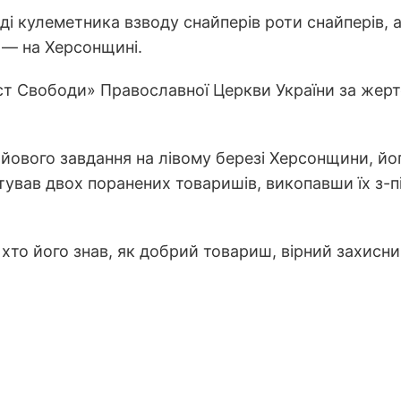
ді кулеметника взводу снайперів роти снайперів,
 — на Херсонщині.
 Свободи» Православної Церкви України за жертов
ойового завдання на лівому березі Херсонщини, йо
ував двох поранених товаришів, викопавши їх з-під
 хто його знав, як добрий товариш, вірний захисни