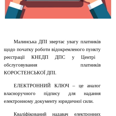
Малинська ДПІ звертає увагу платників
щодо початку
робот
и
відокремлен
ого
пункт
у
реєстрації КНЕДП ДПС у Центрі
обслуговування платників
К
ОРОСТЕНСЬКОЇ ДПІ.
Е
ЛЕКТРОННИЙ КЛЮЧ
– це
аналог
власноручного підпису для
надання
електронному документу
юридичної сили
.
Кваліфікований надава
ч
електронних