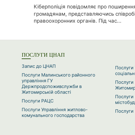
Кіберполіція повідомляє про поширенн
громадянам, представляючись співробі
правоохоронних органів. Під час...
ПОСЛУГИ ЦНАП
Запис до ЦНАП
Послуги 
соціальн
Послуги Малинського районного
управління ГУ
Послуги 
Держпродспоживслужби в
Житомирс
Житомирській області
Послуги 
Послуги РАЦС
містобуд
Послуги Управління житлово-
Послуги 
комунального господарства