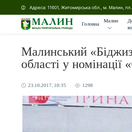
Офіційна сторінка Малин
Адреса: 11601, Житомирська обл., м. Малин, пл
Д
Малин
Головна
к
Малинський «Біджиз
області у номінації
23.10.2017, 10:35
1298