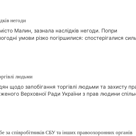
ідків негоди
істо Малин, зазнала наслідків негоди. Попри
огодні умови різко погіршилися: спостерігалися силь
торгівлі людьми
ян щодо запобігання торгівлі людьми та захисту пр
еного Верховної Ради України з прав людини спіль
бе за співробітників СБУ та інших правоохоронних органів