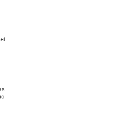
ні
ав
но