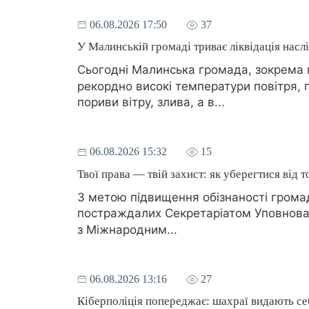
06.08.2026 17:50
37
У Малинській громаді триває ліквідація насл
Сьогодні Малинська громада, зокрема м
рекордно високі температури повітря, п
пориви вітру, злива, а в...
06.08.2026 15:32
15
Твої права — твій захист: як уберегтися від 
З метою підвищення обізнаності громад
постраждалих Секретаріатом Уповноваж
з Міжнародним...
06.08.2026 13:16
27
Кіберполіція попереджає: шахраї видають се