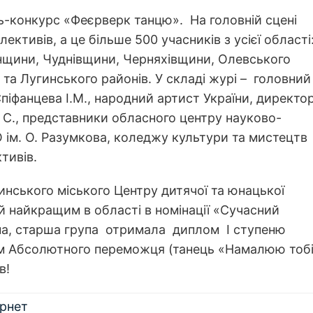
ь-конкурс «Феєрверк танцю». На головній сцені
ктивів, а це більше 500 учасників з усієї області
нщини, Чуднівщини, Черняхівщини, Олевського
 та Лугинського районів. У складі журі – головний
Єпіфанцева І.М., народний артист України, директо
 С., представники обласного центру науково-
О ім. О. Разумкова, коледжу культури та мистецтв
тивів.
нського міського Центру дитячої та юнацької
й найкращим в області в номінації «Сучасний
ема, старша група отримала диплом І ступеню
лом Абсолютного переможця (танець «Намалюю тобі
в!
рнет