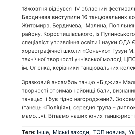
18
жовтня відбувся IV обласний фестивал
Бердичева виступили 16 танцювальних коле
Житомира, Бердичева, Малина, Попільня
району, Коростишівського, із Пулинського
спеціаліст управління освіти і науки ОДА 
хореографічної школи «Сонечко» Гузун М.
технічної творчості учнівської молоді, ЦП
ім. Огієнка, керівники танцювальних колек
Зразковий ансамбль танцю «Біджиз» Мали
творчості отримав найвищі бали, визнани
танець» і був гідно нагороджений. Зокр
(танець «Поліція»), середня група – дип
мамо…»). Вітаємо наших юних танцюристі
Теги:
Інше
Міські заходи
ТОП новина
Ук