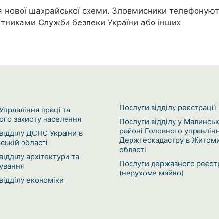
я нової шахрайської схеми. Зловмисники телефонуют
тниками Служби безпеки України або інших
Послуги відділу реєстрації
Управління праці та
ого захисту населення
Послуги відділу у Малинсь
районі Головного управлін
відділу ДСНС України в
Держгеокадастру в Житоми
ькій області
області
відділу архітектури та
Послуги державного реєст
ування
(нерухоме майно)
відділу економіки