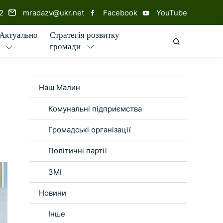
2
mradazv@ukr.net
Facebook
YouTube
Стратегія розвитку
Актуально
ПОШУК ПО
громади
Наш Малин
Комунальні підприємства
Громадські організації
Політичні партії
ЗМІ
Новини
Інше