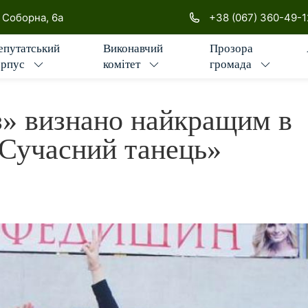
ської міської ради
. Соборна, 6а
+38 (067) 360-49-1
епутатський
Виконавчий
Прозора
орпус
комітет
громада
» визнано найкращим в
 «Сучасний танець»