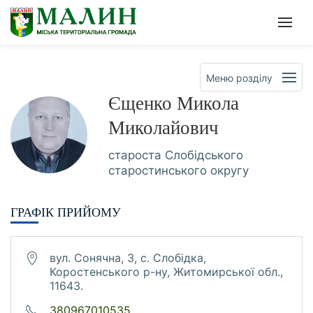
Офіційна сторінка Малинсько
Мен
Меню розділу
Єщенко Микола
Миколайович
староста Слобідського
старостинського округу
ГРАФІК ПРИЙОМУ
вул. Сонячна, 3, с. Слобідка,
Коростенського р-ну, Житомирської обл.,
11643.
380967010535